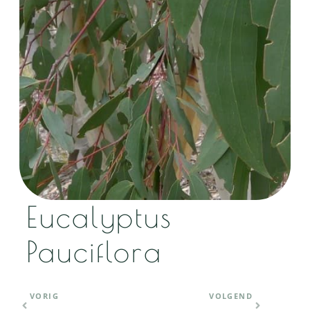
Eucalyptus
Pauciflora
VORIG
VOLGEND